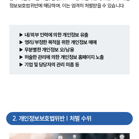
정보보호법위반에 해당하며, 이는 엄격히 처벌받을 수 있습니다.
▶ 
내/외부 인력에 의한 개인정보 유출
▶ 
영리/부정한 목적을 위한 개인정보 매매
▶ 
무분별한 개인정보 오/남용
▶
 허술한 관리에 의한 개인정보 홈페이지 노출
▶ 
기업 및 담당자의 관리 미흡 등
2
.
개인정보보호법위반 | 처벌 수위