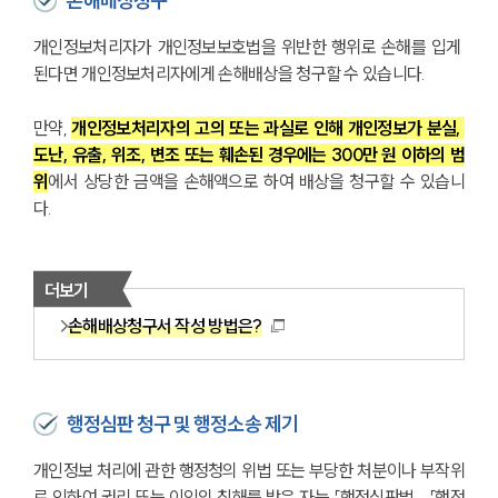
손해배상청구
개인정보처리자가 개인정보보호법을 위반한 행위로 손해를 입게 
된다면 개인정보처리자에게 손해배상을 청구할 수 있습니다.
만약, 
개인정보처리자의 고의 또는 과실로 인해 개인정보가 분실, 
도난, 유출, 위조, 변조 또는 훼손된 경우에는 300만 원 이하의 범
위
에서 상당한 금액을 손해액으로 하여 배상을 청구할 수 있습니
다.
더보기
손해배상청구서 작성 방법은?
행정심판 청구 및 행정소송 제기
개인정보 처리에 관한 행정청의 위법 또는 부당한 처분이나 부작위
로 인하여 권리 또는 이익의 침해를 받은 자는 「행정심판법」, 「행정