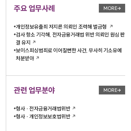
주요 업무사례
MORE
업무사례 
개인정보유출죄 저지른 의뢰인 조력해 벌금형
검사 항소 기각해, 전자금융거래법 위반 의뢰인 원심 판
결 유지
보이스피싱범죄로 이어질뻔한 사건, 무사히 기소유예
처분받아
관련 업무분야
MORE
업무분야 
형사 · 전자금융거래법위반
형사 · 개인정보보호법위반