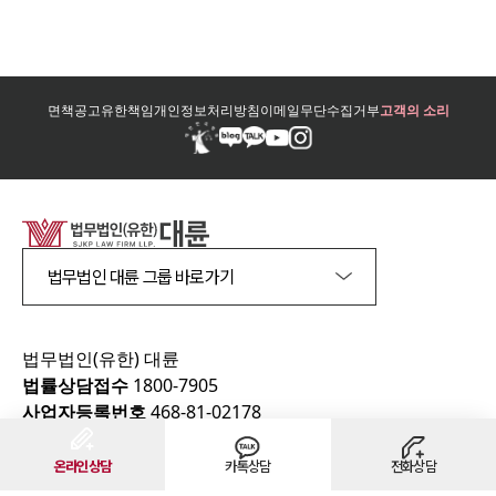
면책공고
유한책임
개인정보처리방침
이메일무단수집거부
고객의 소리
법무법인 대륜 그룹 바로가기
법무법인(유한) 대륜
법률상담접수
1800-7905
사업자등록번호
468-81-02178
광고책임변호사
김국일
Copyright 2022 법무법인(유한) 대륜 all rights reserved
온라인상담
카톡상담
전화상담