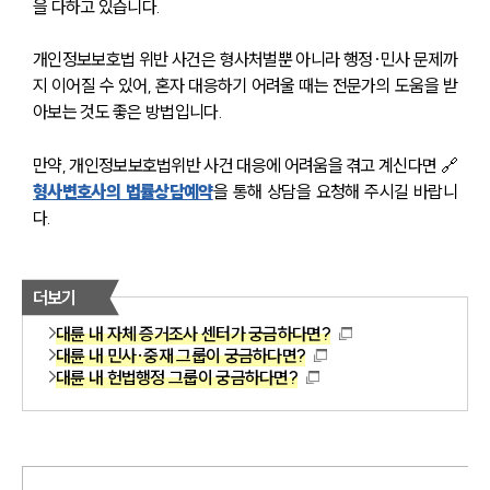
을 다하고 있습니다.
개인정보보호법 위반 사건은 형사처벌뿐 아니라 행정·민사 문제까
지 이어질 수 있어, 혼자 대응하기 어려울 때는 전문가의 도움을 받
아보는 것도 좋은 방법입니다.
만약, 개인정보보호법위반 사건 대응에 어려움을 겪고 계신다면 🔗
형사변호사의 법률상담예약
을 통해 상담을 요청해 주시길 바랍니
다.
더보기
대륜 내 자체 증거조사 센터가 궁금하다면?
대륜 내 민사·중재 그룹이 궁금하다면?
대륜 내 헌법행정 그룹이 궁금하다면?