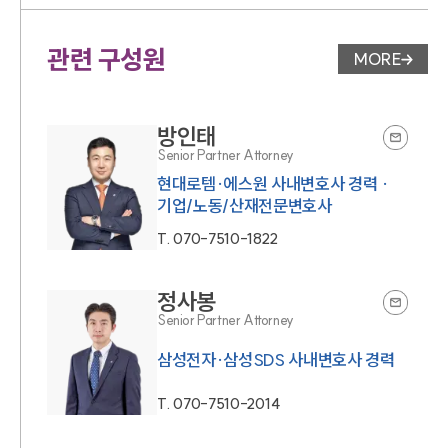
관련 구성원
MORE
변호사 페
방인태
Senior Partner Attorney
현대로템·에스원 사내변호사 경력 ·
기업/노동/산재전문변호사
T.
070-7510-1822
정사봉
Senior Partner Attorney
삼성전자·삼성SDS 사내변호사 경력
T.
070-7510-2014