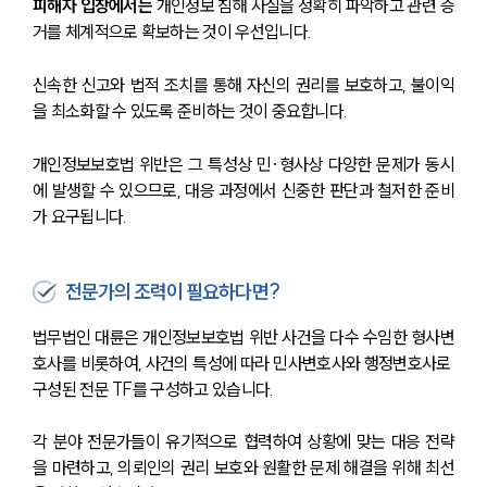
피해자 입장에서는 
개인정보 침해 사실을 정확히 파악하고 관련 증
거를 체계적으로 확보하는 것이 우선입니다. 
신속한 신고와 법적 조치를 통해 자신의 권리를 보호하고, 불이익
을 최소화할 수 있도록 준비하는 것이 중요합니다.
개인정보보호법 위반은 그 특성상 민·형사상 다양한 문제가 동시
에 발생할 수 있으므로, 대응 과정에서 신중한 판단과 철저한 준비
가 요구됩니다.
전문가의 조력이 필요하다면?
법무법인 대륜은 개인정보보호법 위반 사건을 다수 수임한 형사변
호사를 비롯하여, 사건의 특성에 따라 민사변호사와 행정변호사로 
구성된 전문 TF를 구성하고 있습니다.
각 분야 전문가들이 유기적으로 협력하여 상황에 맞는 대응 전략
을 마련하고, 의뢰인의 권리 보호와 원활한 문제 해결을 위해 최선