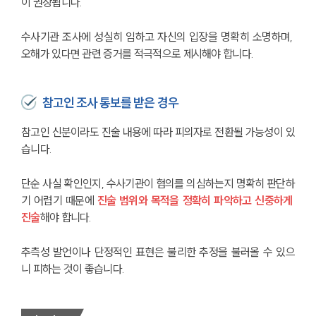
이 권장됩니다.
수사기관 조사에 성실히 임하고 자신의 입장을 명확히 소명하며, 
오해가 있다면 관련 증거를 적극적으로 제시해야 합니다.
참고인 조사 통보를 받은 경우
참고인 신분이라도 진술 내용에 따라 피의자로 전환될 가능성이 있
습니다.
단순 사실 확인인지, 수사기관이 혐의를 의심하는지 명확히 판단하
기 어렵기 때문에 
진술 범위와 목적을 정확히 파악하고 신중하게 
진술
해야 합니다.
추측성 발언이나 단정적인 표현은 불리한 추정을 불러올 수 있으
니 피하는 것이 좋습니다.