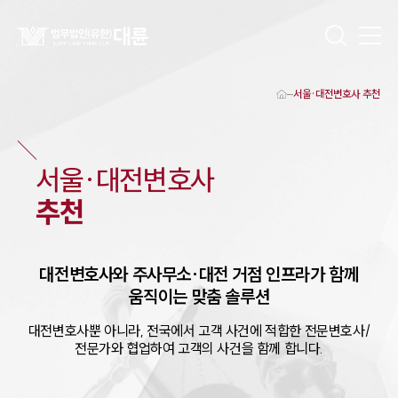
서울·대전변호사 추천
대륜 대전로펌 강점
서울·대전변호사
대전형사전문변호사
서울·대전
변호사
대전이혼전문변호사
대전학교폭력변호사
추천
대전부동산변호사
대전음주운전·교통사고변호사
대전변호사 업무분야
대전변호사 주요 업무사례
대전
변호사와 주사무소·
대전
거점 인프라가 함께
대전 분사무소 오시는 길
움직이는 맞춤 솔루션
대전변호사상담 상담접수
채용정보
대전
변호사뿐 아니라, 전국에서 고객 사건에 적합한 전문변호사/
전문가와 협업하여 고객의 사건을 함께 합니다.