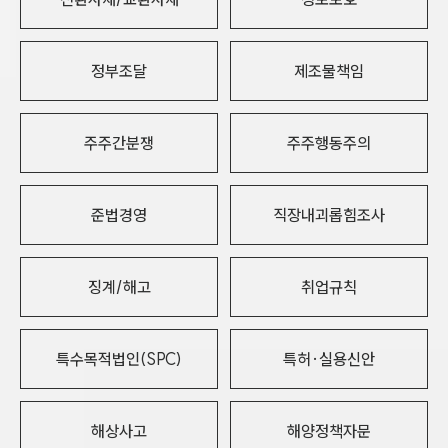
정부조달
제조물책임
주주간분쟁
주주행동주의
준법경영
직장내괴롭힘조사
징계/해고
취업규칙
특수목적법인(SPC)
특허·실용신안
해상사고
해양정책자문