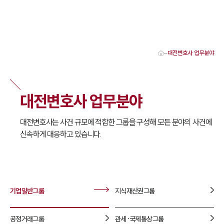
대전변호사 업무분야
대륜 대전로펌 강점
서울·대전변호사
대전형사전문변호사
대전변호사 업무분야
대전이혼전문변호사
대전학교폭력변호사
대전부동산변호사
대전변호사는 사건 규모에 적합한 그룹을 구성해 모든 분야의 사건에
대전음주운전·교통사고변호사
신속하게 대응하고 있습니다.
대전변호사 업무분야
대전변호사 주요 업무사례
대전 분사무소 오시는 길
대전변호사상담 상담접수
채용정보
기업일반
그룹
지식재산권
그룹
공정거래
그룹
관세·국제통상
그룹