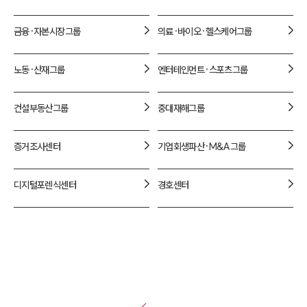
금융·자본시장
그룹
의료·바이오·헬스케어
그룹
노동·산재
그룹
엔터테인먼트·스포츠
그룹
건설부동산
그룹
중대재해
그룹
증거조사
센터
기업회생파산·M&A
그룹
디지털포렌식
센터
경호
센터