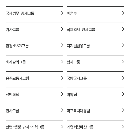
1800-7905
국제법무·중재
그룹
이혼
부
가사
그룹
국제조세·관세
그룹
환경·ESG
그룹
디지털금융
그룹
회계감리
그룹
형사
그룹
음주교통사고
팀
국방군사
그룹
성범죄
팀
마약
팀
민사
그룹
학교폭력대응
팀
헌법·행정·규제·개혁
그룹
기업회생파산
그룹