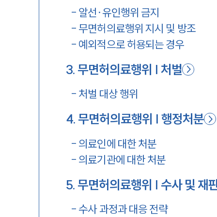
-
알선·유인행위 금지
-
무면허의료행위 지시 및 방조
-
예외적으로 허용되는 경우
3
.
무면허의료행위 | 처벌
-
처벌 대상 행위
4
.
무면허의료행위 | 행정처분
-
의료인에 대한 처분
-
의료기관에 대한 처분
5
.
무면허의료행위 | 수사 및 재
-
수사 과정과 대응 전략