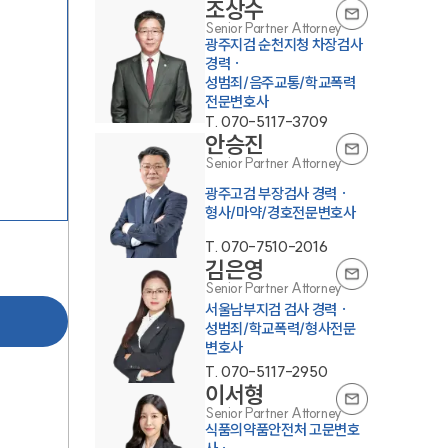
조상수
Senior Partner Attorney
광주지검 순천지청 차장검사
경력 ·
성범죄/음주교통/학교폭력
전문변호사
T.
070-5117-3709
안승진
Senior Partner Attorney
광주고검 부장검사 경력 ·
형사/마약/경호전문변호사
T.
070-7510-2016
김은영
Senior Partner Attorney
서울남부지검 검사 경력 ·
성범죄/학교폭력/형사전문
변호사
T.
070-5117-2950
이서형
Senior Partner Attorney
식품의약품안전처 고문변호