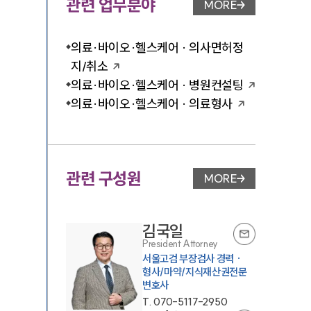
관련 업무분야
MORE
업무분야 페이지 이
의료·바이오·헬스케어 · 의사면허정
지/취소
의료·바이오·헬스케어 · 병원컨설팅
의료·바이오·헬스케어 · 의료형사
관련 구성원
MORE
변호사 페이지 이동
김국일
President Attorney
서울고검 부장검사 경력 ·
형사/마약/지식재산권전문
변호사
T.
070-5117-2950