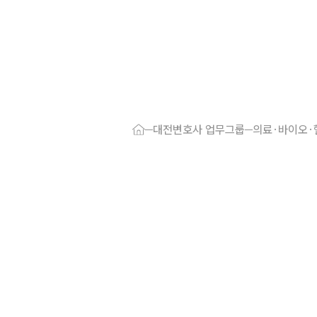
대륜 대전로펌
서울·대전변
대전변호사 업무그룹
의료·바이오
대전형사전문
대전이혼전문
대전학교폭력
대전부동산변
대전음주운전
대전변호사 
대전변호사 주
대전 분사무소
대전변호사상