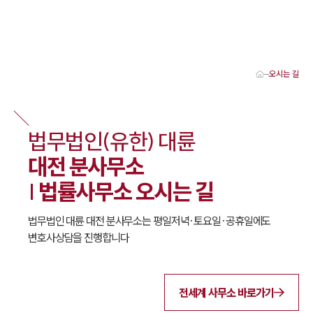
오시는 길
대륜 대전로펌 강점
서울·대전변호사
대전형사전문변호사
법무법인(유한) 대륜
대전이혼전문변호사
대전학교폭력변호사
대전 분사무소
대전부동산변호사
대전음주운전·교통사고변호사
| 법률사무소 오시는 길
대전변호사 업무분야
대전변호사 주요 업무사례
법무법인 대륜 대전 분사무소는 평일저녁·토요일·공휴일에도
대전 분사무소 오시는 길
대전변호사상담 상담접수
변호사상담을 진행합니다
채용정보
전세계 사무소 바로가기