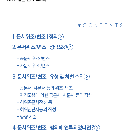
1800-7905
CONTENTS
1
.
문서위조/변조 | 정의
2
.
문서위조/변조 | 성립요건
-
공문서 위조/변조
-
사문서 위조/변조
3
.
문서위조/변조 | 유형 및 처벌 수위
-
공문서·사문서 등의 위조·변조
-
자격모용에 의한 공문서·사문서 등의 작성
-
허위공문서작성 등
-
허위진단서등의 작성
-
양형 기준
4
.
문서위조/변조 | 혐의에 연루되었다면?