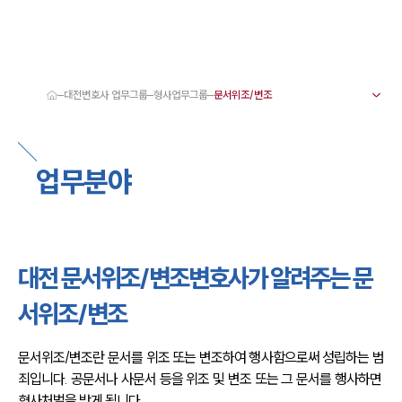
대전변호사 업무그룹
형사업무그룹
대륜 대전로펌 강점
서울·대전변호사
대전형사전문변호사
업무분야
대전이혼전문변호사
대전학교폭력변호사
대전부동산변호사
대전음주운전·교통사고변호사
대전변호사 업무분야
대전변호사 주요 업무사례
대전 문서위조/변조변호사가 알려주는 문
대전 분사무소 오시는 길
대전변호사상담 상담접수
서위조/변조
채용정보
문서위조/변조란 문서를 위조 또는 변조하여 행사함으로써 성립하는 범
죄입니다. 공문서나 사문서 등을 위조 및 변조 또는 그 문서를 행사하면 
형사처벌을 받게 됩니다.