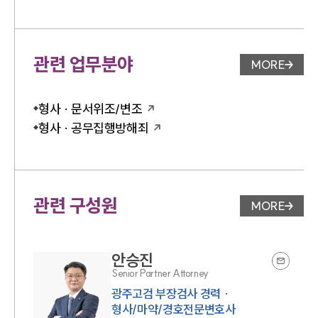
관련 업무분야
MORE
업무분야 
형사 · 문서위조/변조
형사 · 공무집행방해죄
관련 구성원
MORE
변호사 페
안승진
Senior Partner Attorney
광주고검 부장검사 경력 ·
형사/마약/경호전문변호사