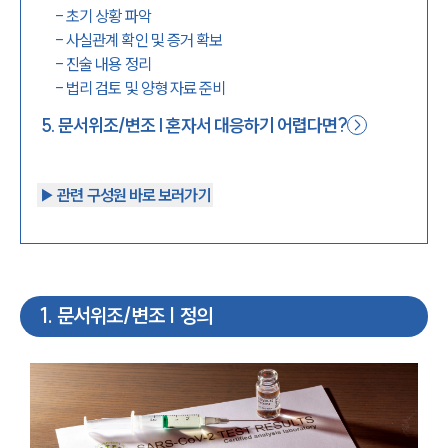
-
초기 상황 파악
-
사실관계 확인 및 증거 확보
-
진술 내용 정리
-
법리 검토 및 양형 자료 준비
5
.
문서위조/변조 | 혼자서 대응하기 어렵다면?
▶︎ 관련 구성원 바로 보러가기
1
.
문서위조/변조 | 정의