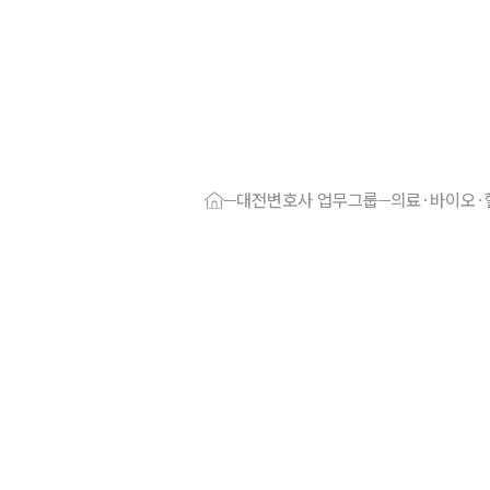
대륜 대전로펌
서울·대전변
대전변호사 업무그룹
의료·바이오
대전형사전문
대전이혼전문
대전학교폭력
대전부동산변
대전음주운전
대전변호사 
대전변호사 주
대전 분사무소
대전변호사상