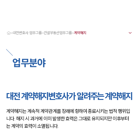
대전변호사 업무그룹
건설부동산업무그룹
대륜 대전로펌 강점
서울·대전변호사
대전형사전문변호사
업무분야
대전이혼전문변호사
대전학교폭력변호사
대전부동산변호사
대전음주운전·교통사고변호사
대전변호사 업무분야
대전변호사 주요 업무사례
대전 계약해지변호사가 알려주는 계약해지
대전 분사무소 오시는 길
대전변호사상담 상담접수
채용정보
계약해지는 계속적 계약관계를 장래에 향하여 종료시키는 법적 행위입
니다. 해지 시 과거에 이미 발생한 효력은 그대로 유지되지만 이후부터
는 계약의 효력이 소멸됩니다.