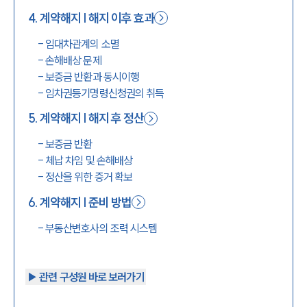
4
.
계약해지 | 해지 이후 효과
-
임대차관계의 소멸
-
손해배상 문제
-
보증금 반환과 동시이행
-
임차권등기명령신청권의 취득
5
.
계약해지 | 해지 후 정산
-
보증금 반환
-
체납 차임 및 손해배상
-
정산을 위한 증거 확보
6
.
계약해지 | 준비 방법
-
부동산변호사의 조력 시스템
▶︎ 관련 구성원 바로 보러가기