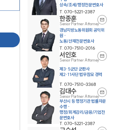
상속/조세/행정전문변호사
T.
070-5221-2387
한종훈
Senior Partner Attorney
경남지방노동위원회 공익위
원 ·
노동/산재전문변호사
T.
070-7510-2016
서인호
Senior Partner Attorney
제3·5군단 군판사
제2·11사단 법무참모 경력
T.
070-7510-3368
김대수
Senior Partner Attorney
부산시 등 행정기관 법률자문
수행 ·
행정/회계감리/금융/기업전
문변호사
T.
070-5221-2387