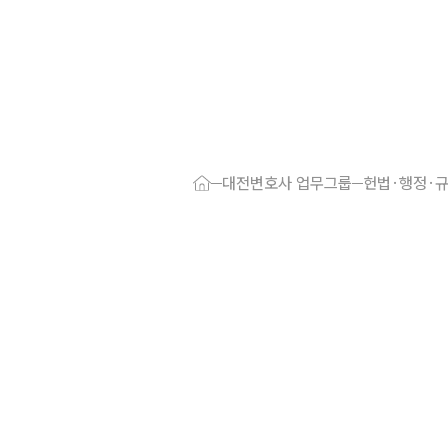
대륜 대전로펌
서울·대전변
대전변호사 업무그룹
헌법·행정·
대전형사전문
대전이혼전문
대전학교폭력
대전부동산변
대전음주운전
대전변호사 
대전변호사 주
대전 분사무소
대전변호사상