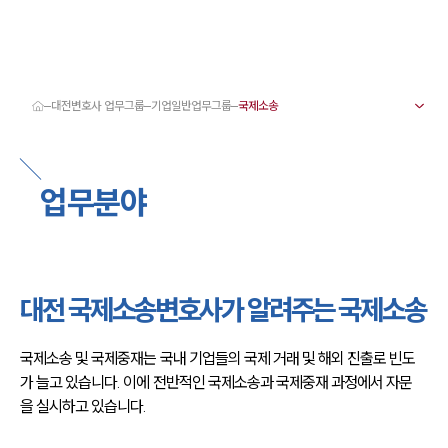
대전변호사 업무그룹
기업일반업무그룹
대륜 대전로펌 강점
서울·대전변호사
대전형사전문변호사
업무분야
대전이혼전문변호사
대전학교폭력변호사
대전부동산변호사
대전음주운전·교통사고변호사
대전변호사 업무분야
대전변호사 주요 업무사례
대전 국제소송변호사가 알려주는 국제소송
대전 분사무소 오시는 길
대전변호사상담 상담접수
채용정보
국제소송 및 국제중재는 국내 기업들의 국제 거래 및 해외 진출로 빈도
가 늘고 있습니다. 이에 전반적인 국제소송과 국제중재 과정에서 자문
을 실시하고 있습니다.