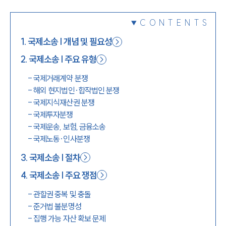
1800-7905
CONTENTS
1
.
국제소송 | 개념 및 필요성
2
.
국제소송 | 주요 유형
-
국제거래계약 분쟁
-
해외 현지법인·합작법인 분쟁
-
국제지식재산권 분쟁
-
국제투자분쟁
-
국제운송, 보험, 금융소송
-
국제노동·인사분쟁
3
.
국제소송 | 절차
4
.
국제소송 | 주요 쟁점
-
관할권 중복 및 충돌
-
준거법 불분명성
-
집행 가능 자산 확보 문제