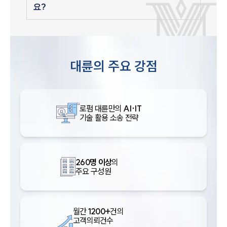
요?
대륜의 주요 강점
로펌 대륜만의
AI·IT
기술 활용 소송 전략
260명 이상
의
주요 구성원
월간
1200+
건의
고객의뢰건수