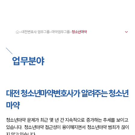
대전변호사 업무그룹
마약업무그룹
대륜 대전로펌 강점
서울·대전변호사
대전형사전문변호사
업무분야
대전이혼전문변호사
대전학교폭력변호사
대전부동산변호사
대전음주운전·교통사고변호사
대전변호사 업무분야
대전변호사 주요 업무사례
대전 청소년마약변호사가 알려주는 청소년
대전 분사무소 오시는 길
대전변호사상담 상담접수
마약
채용정보
청소년마약 문제가 최근 몇 년 간 지속적으로 증가하는 추세를 보이고 
있습니다. 청소년마약 접근성이 용이해지면서 청소년마약 범죄가 끊이
지 않고 있습니다.