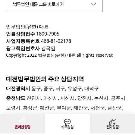
법무법인 대륜 그룹 바로가기
법무법인(유한) 대륜
법률상담접수
1800-7905
사업자등록번호
468-81-02178
광고책임변호사
김국일
Copyright 2022 법무법인(유한) 대륜 all rights reserved
대전
법무법인의 주요 상담지역
대전광역시
동구, 중구, 서구, 유성구, 대덕구
충청남도
천안시, 아산시, 서산시, 당진시, 논산시, 공주시,
보령시, 홍성군, 예산군, 부여군, 태안군, 서천군, 금산군,
계룡시, 청양군
충청북도
청주시, 충주시, 제천시, 음성군, 진천군, 옥천군,
온라인상담
카톡상담
전화상담