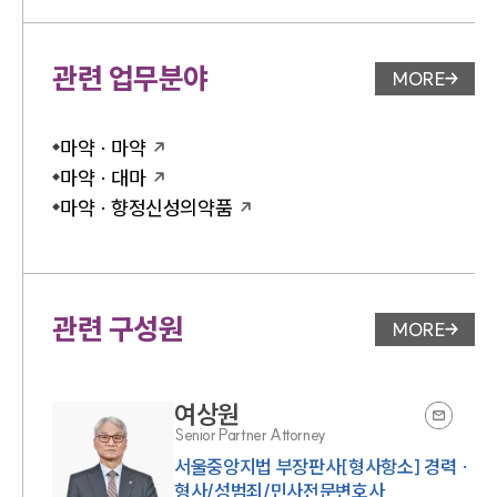
관련 업무분야
MORE
업무분야 
마약 · 마약
마약 · 대마
마약 · 향정신성의약품
관련 구성원
MORE
변호사 페
여상원
Senior Partner Attorney
서울중앙지법 부장판사[형사항소] 경력 ·
형사/성범죄/민사전문변호사