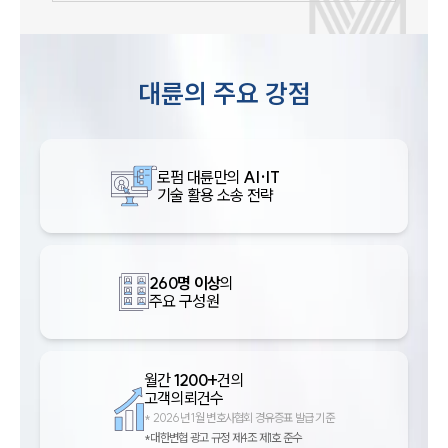
대륜의 주요 강점
로펌 대륜만의
AI·IT
기술 활용 소송 전략
260명 이상
의
주요 구성원
월간
1200+
건의
고객의뢰건수
*
2026년 1월 변호사협회 경유증표 발급 기준
*대한변협 광고 규정 제4조 제1호 준수