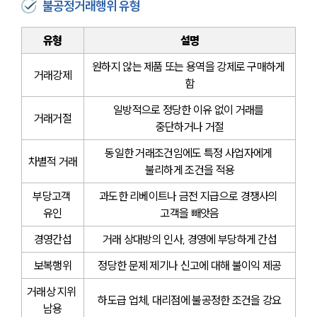
불공정거래행위 유형
유형
설명
원하지 않는 제품 또는 용역을 강제로 구매하게 
거래강제
함
일방적으로 정당한 이유 없이 거래를 
거래거절
중단하거나 거절
동일한 거래조건임에도 특정 사업자에게 
차별적 거래
불리하게 조건을 적용
부당고객 
과도한 리베이트나 금전 지급으로 경쟁사의 
유인
고객을 빼앗음
경영간섭
거래 상대방의 인사, 경영에 부당하게 간섭
보복행위
정당한 문제 제기나 신고에 대해 불이익 제공
거래상 지위 
하도급 업체, 대리점에 불공정한 조건을 강요
남용