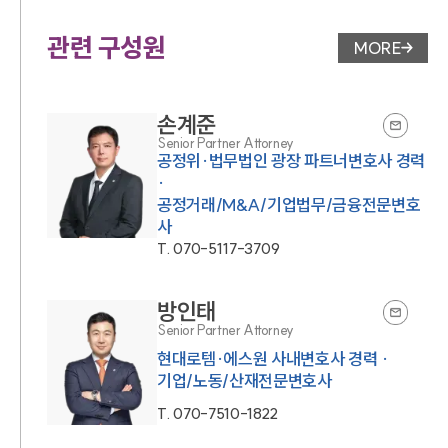
관련 구성원
MORE
변호사 페
손계준
Senior Partner Attorney
공정위·법무법인 광장 파트너변호사 경력
·
공정거래/M&A/기업법무/금융전문변호
사
T.
070-5117-3709
방인태
Senior Partner Attorney
현대로템·에스원 사내변호사 경력 ·
기업/노동/산재전문변호사
T.
070-7510-1822