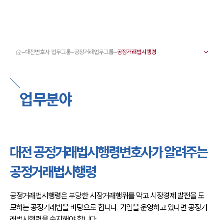
대전변호사 업무그룹
공정거래업무그룹
대륜 대전로펌 강점
서울·대전변호사
대전형사전문변호사
업무분야
대전이혼전문변호사
대전학교폭력변호사
대전부동산변호사
대전음주운전·교통사고변호사
대전변호사 업무분야
대전변호사 주요 업무사례
대전 공정거래법시행령변호사가 알려주는
대전 분사무소 오시는 길
대전변호사상담 상담접수
공정거래법시행령
채용정보
공정거래법시행령은 부당한 시장거래행위를 막고 시장경제 발전을 도
모하는 공정거래법을 바탕으로 합니다. 기업을 운영하고 있다면 공정거
래법시행령을 숙지해야 합니다.