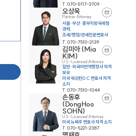
T.
070-5117-3709
오상욱
Partner Attorney
서울·부산·중부지방국세청
경력,
조세/행정/관세전문변호사
T.
070-7510-2139
김미아 (Mia
KIM)
U.S.-Licensed Attorney
일반·외국어번역행정사 자격
보유
미국 워싱턴D.C 변호사 자격
소지
T.
070-7510-1044
손동후
(DongHoo
SOHN)
U.S.-Licensed Attorney
미국 뉴욕주 변호사 자격 소지
T.
070-5221-2387
명재호