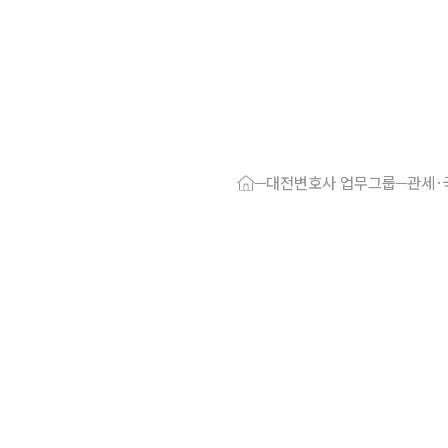
대륜 대전로펌
서울·대전변
대전변호사 업무그룹
관세·
대전형사전문
대전이혼전문
대전학교폭력
대전부동산변
대전음주운전
대전변호사 
대전변호사 주
대전 분사무소
대전변호사상