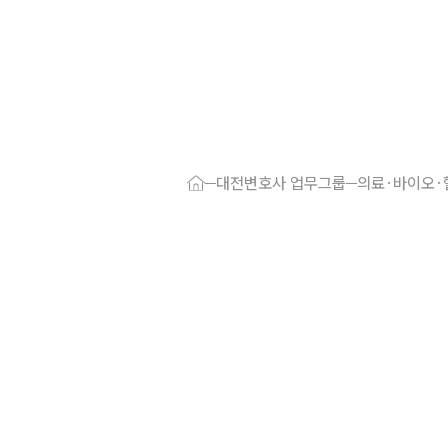
대륜 대전로펌
서울·대전변
대전변호사 업무그룹
의료·바이오
대전형사전문
대전이혼전문
대전학교폭력
대전부동산변
대전음주운전
대전변호사 
대전변호사 주
대전 분사무소
대전변호사상