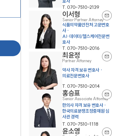
T.
070-7510-2139
이서형
Senior Partner Attorney
식품의약품안전처 고문변호
사 ·
AI·데이터/헬스케어전문변
호사
T.
070-7510-2016
최윤정
Partner Attorney
약사 자격 보유 변호사 ·
의료전문변호사
T.
070-7510-2014
홍승표
Senior Associate Attorney
한의사 자격 보유 변호사 ·
한국의료분쟁조정중재원 심
사관 경력
T.
070-7510-1118
윤소영