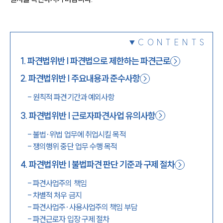
1800-7905
CONTENTS
1
.
파견법위반 | 파견법으로 제한하는 파견근로
2
.
파견법위반 | 주요내용과 준수사항
-
원칙적 파견기간과 예외사항
3
.
파견법위반 | 근로자파견사업 유의사항
-
불법·위법 업무에 취업시킬 목적
-
쟁의행위 중단 업무 수행 목적
4
.
파견법위반 | 불법파견 판단 기준과 구제 절차
-
파견사업주의 책임
-
차별적 처우 금지
-
파견사업주·사용사업주의 책임 부담
-
파견근로자 입장 구제 절차