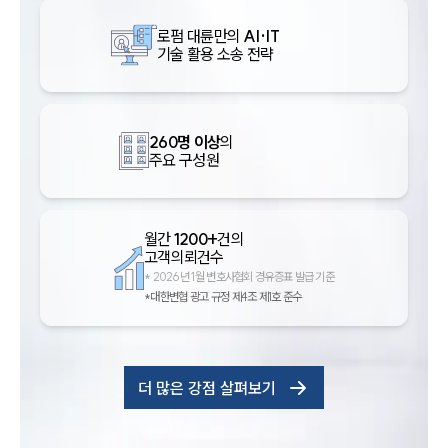
로펌 대륜만의
AI·IT
기술 활용 소송 전략
260명 이상
의
주요 구성원
월간
1200+
건의
고객의뢰건수
*
2026년 1월 변호사협회 경유증표 발급 기준
*대한변협 광고 규정 제4조 제1호 준수
더 많은 강점 살펴보기