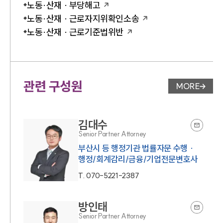
노동·산재 · 부당해고
노동·산재 · 근로자지위확인소송
노동·산재 · 근로기준법위반
관련 구성원
MORE
변호사 페
김대수
Senior Partner Attorney
부산시 등 행정기관 법률자문 수행 ·
행정/회계감리/금융/기업전문변호사
T.
070-5221-2387
방인태
Senior Partner Attorney