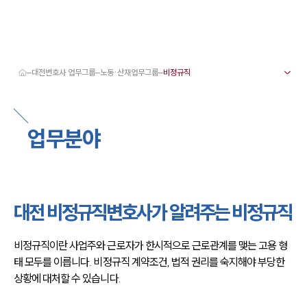
대전변호사 업무그룹
노동·산재업무그룹
대륜 대전로펌 강점
서울·대전변호사
대전형사전문변호사
업무분야
대전이혼전문변호사
대전학교폭력변호사
대전부동산변호사
대전음주운전·교통사고변호사
대전변호사 업무분야
대전변호사 주요 업무사례
대전 비정규직변호사가 알려주는 비정규직
대전 분사무소 오시는 길
대전변호사상담 상담접수
채용정보
비정규직이란 사업주와 근로자가 한시적으로 근로관계를 맺는 고용 형
태 모두를 이릅니다. 비정규직 계약조건, 법적 권리를 숙지해야 부당한 
상황에 대처할 수 있습니다.