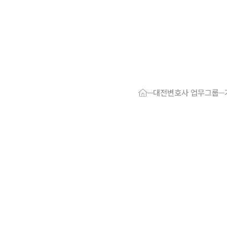
대륜 대전로펌
서울·대전변
대전변호사 업무그룹
대전형사전문
대전이혼전문
대전학교폭력
대전부동산변
대전음주운전
대전변호사 
대전변호사 주
대전 분사무소
대전변호사상