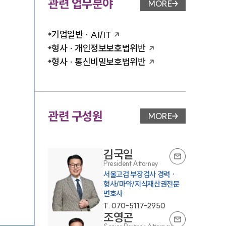
관련 업무분야
MORE
업무분야 페이지 이
기업일반 · AI/IT
형사 · 개인정보보호법위반
형사 · 통신비밀보호법위반
관련 구성원
MORE
변호사 페이지 이동
김국일
President Attorney
서울고검 부장검사 경력 ·
형사/마약/지식재산권전문
변호사
T.
070-5117-2950
조영곤