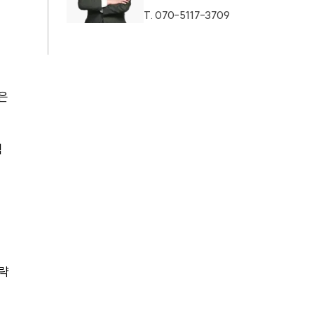
T.
070-5117-3709
은 
적
략