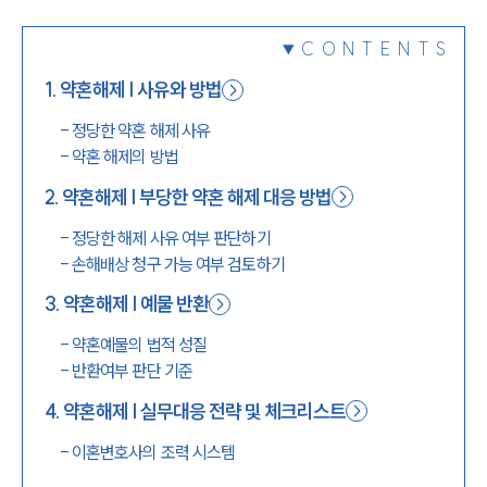
1800-7905
CONTENTS
1
.
약혼해제 | 사유와 방법
-
정당한 약혼 해제 사유
-
약혼 해제의 방법
2
.
약혼해제 | 부당한 약혼 해제 대응 방법
-
정당한 해제 사유 여부 판단하기
-
손해배상 청구 가능 여부 검토하기
3
.
약혼해제 | 예물 반환
-
약혼예물의 법적 성질
-
반환여부 판단 기준
4
.
약혼해제 | 실무대응 전략 및 체크리스트
-
이혼변호사의 조력 시스템