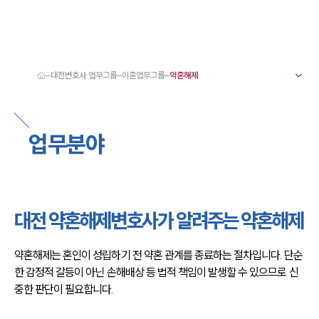
대전변호사 업무그룹
이혼업무그룹
대륜 대전로펌 강점
서울·대전변호사
대전형사전문변호사
업무분야
대전이혼전문변호사
대전학교폭력변호사
대전부동산변호사
대전음주운전·교통사고변호사
대전변호사 업무분야
대전변호사 주요 업무사례
대전 약혼해제변호사가 알려주는 약혼해제
대전 분사무소 오시는 길
대전변호사상담 상담접수
채용정보
약혼해제는 혼인이 성립하기 전 약혼 관계를 종료하는 절차입니다. 단순
한 감정적 갈등이 아닌 손해배상 등 법적 책임이 발생할 수 있으므로 신
중한 판단이 필요합니다.