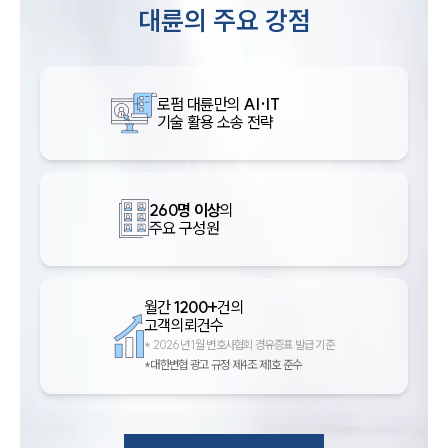
대륜의 주요 강점
로펌 대륜만의
AI·IT
기술 활용 소송 전략
260명 이상
의
주요 구성원
월간
1200+
건의
고객의뢰건수
*
2026년 1월 변호사협회 경유증표 발급 기준
*대한변협 광고 규정 제4조 제1호 준수