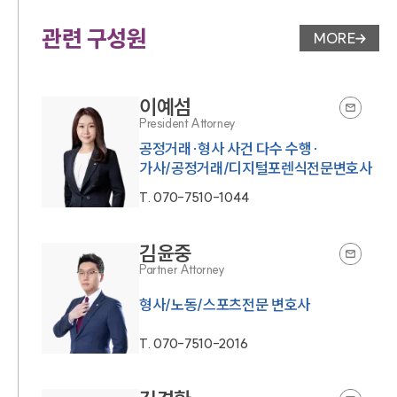
관련 구성원
MORE
변호사 페
이예섬
President Attorney
공정거래·형사 사건 다수 수행·
가사/공정거래/디지털포렌식전문변호사
T.
070-7510-1044
김윤중
Partner Attorney
형사/노동/스포츠전문 변호사
T.
070-7510-2016