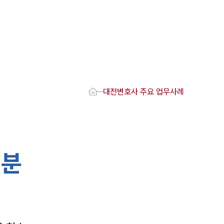
1800-7905
 강점
호사
대전변호사 주요 업무사례
변호사
변호사
변호사
호사
처분
·교통사고변호사
업무분야
요 업무사례
 오시는 길
담 상담접수