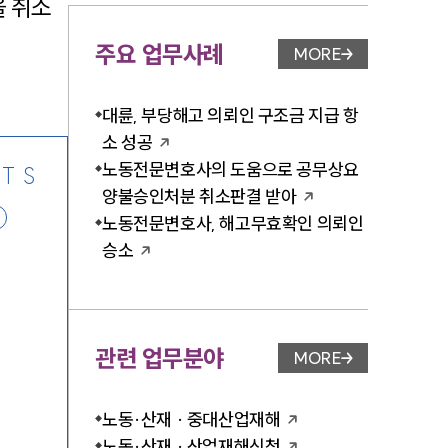
 취소
주요 업무사례
MORE
업무사례 페이지 이
-7905
대륜, 부당해고 의뢰인 구조금 지급 항
소 성공
노동전문변호사의 도움으로 공무상요
TS
양불승인처분 취소판결 받아
노동전문변호사, 해고무효확인 의뢰인
승소
관련 업무분야
MORE
업무분야 페이지 이
노동·산재 · 중대산업재해
노동·산재 · 산업재해신청