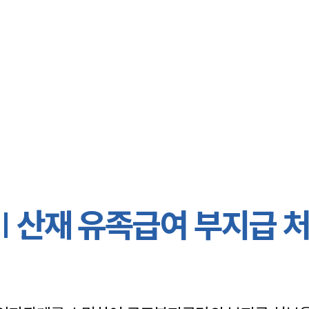
대륜 대전로펌
서울·대전변
대전형사전문
대전이혼전문
대전학교폭력
대전부동산변
 산재 유족급여 부지급 
대전음주운전
대전변호사 
대전변호사 주
대전 분사무소
대전변호사상