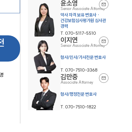
윤소영
Senior Associate Attorney
약사 자격 보유 변호사 ·
건강보험심사평가원 심사관
경력
T.
070-5117-5510
이지연
전
Senior Associate Attorney
T.
070-7510-3368
명
김만중
Associate Attorney
형사/행정전문 변호사
T.
070-7510-1822