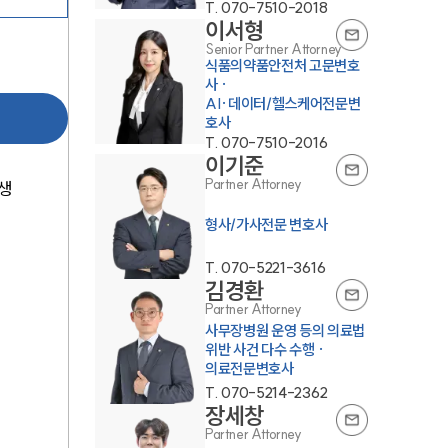
T.
070-7510-2018
이서형
Senior Partner Attorney
식품의약품안전처 고문변호
사 ·
AI·데이터/헬스케어전문변
호사
T.
070-7510-2016
이기준
Partner Attorney
생
형사/가사전문 변호사
T.
070-5221-3616
김경환
Partner Attorney
사무장병원 운영 등의 의료법
위반 사건 다수 수행 ·
의료전문변호사
T.
070-5214-2362
장세창
Partner Attorney