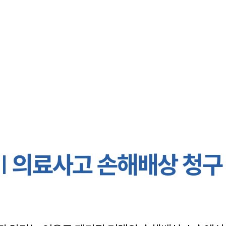
대륜 대전로펌
서울·대전변
대전형사전문
대전이혼전문
대전학교폭력
대전부동산변
| 의료사고 손해배상 청구
대전음주운전
대전변호사 
대전변호사 주
대전 분사무소
대전변호사상