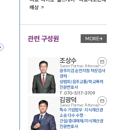
배상
관련 구성원
MORE
변호사 페이지 이동
조상수
Senior Partner Attorney
광주지검 순천지청 차장검사
경력 ·
성범죄/음주교통/학교폭력
전문변호사
T.
070-5117-3709
김광덕
Senior Partner Attorney
특수 기업법무·지식재산권
소송 다수 수행 ·
건설/중대재해/지식재산권
전문변호사