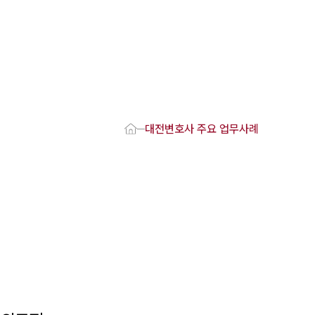
1800-7905
 강점
호사
대전변호사 주요 업무사례
변호사
변호사
변호사
호사
·교통사고변호사
업무분야
요 업무사례
 오시는 길
담 상담접수