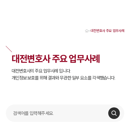
대전변호사 주요 업무사례
대륜 대전로펌 강점
서울·대전변호사
대전형사전문변호사
대전변호사 주요 업무사례
대전이혼전문변호사
대전학교폭력변호사
대전부동산변호사
대전
변호사의 주요 업무사례 입니다.
대전음주운전·교통사고변호사
개인정보 보호를 위해 결과와 무관한 일부 요소를 각색했습니다.
대전변호사 업무분야
대전변호사 주요 업무사례
대전 분사무소 오시는 길
대전변호사상담 상담접수
채용정보