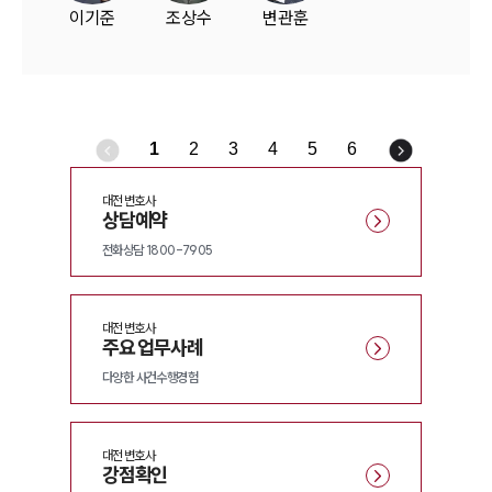
이기준
조상수
변관훈
1
2
3
4
5
6
대전
변호사
상담예약
전화상담 1800-7905
대전
변호사
주요 업무사례
다양한 사건수행경험
대전
변호사
강점확인